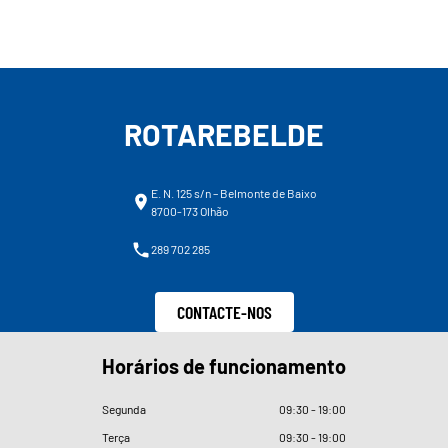
ROTAREBELDE
E. N. 125 s/n – Belmonte de Baixo
8700-173 Olhão
289 702 285
CONTACTE-NOS
Horários de funcionamento
Segunda
09
:
30 - 19
:
00
Terça
09
:
30 - 19
:
00