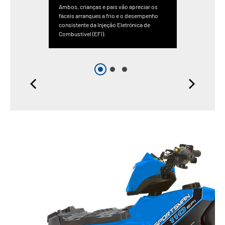
Ambos, crianças e pais vão apreciar os
fáceis arranques a frio e o desempenho
consistente da Injeção Eletrónica de
Combustível (EFI).